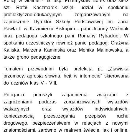
Policji w Golinie - mł. asp. Przemysław Borek oraz sierż
szt. Rafał Kaczmarek wzięli udział w spotkaniu
profilaktyczno-edukacyjnym zorganizowanym na
zaproszenie Dyrektor Szkoły Podstawowej im. Jana
Pawła II w Kazimierzu Biskupim - pani Joanny Woźniak
oraz pedagoga szkolnego pani Romany Rybackiej. W
spotkaniu uczestniczyły również panie pedagog: Grażyna
Kaliska, Marzena Kamińska oraz Monika Malinowska, a
także grono pedagogiczne.
Tematem przewodnim była prelekcja pt. „Zjawiska
przemocy, agresja słowna, hejt w internecie” skierowana
do uczniów klas V - VIII.
Policjanci poruszyli zagadnienia związane z
zagrożeniami podczas zorganizowanych wyjazdów
wakacyjnych oraz wyjazdów indywidualnych,
koniecznością przestrzegania przepisów ruchu
drogowego, bezpieczeństwem w relacjach z nowymi
znajomościami, zarówno w realnym świecie, jak i online,