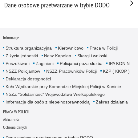
Dane osobowe przetwarzane w trybie DODO
Informacje
Struktura organizacyjna
Kierownictwo
Praca w Policji
Z życia jednostki
Nasz Kapelan
Skargi i wnioski
Poszukiwani
Zaginieni
Policjanci poza służbą
IPA KONIN
NSZZ Policjantów
NSZZ Pracowników Policji
KZP ( KKOP )
Deklaracja dostępności
Koło Wędkarskie przy Komendzie Miejskiej Policji w Koninie
NSZZ "Solidarność" Województwa Wielkopolskiego
Informacje dla osób z niepełnosprawnością
Zakres działania
PRACA W POLICJI
Aktualności
Ochrona danych
Dane osobowe przetwarzane w trybie RODO