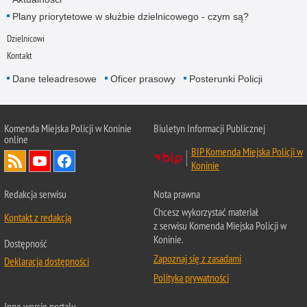
Plany priorytetowe w służbie dzielnicowego - czym są?
Dzielnicowi
Kontakt
Dane teleadresowe
Oficer prasowy
Posterunki Policji
Komenda Miejska Policji w Koninie
Biuletyn Informacji Publicznej
online
BIP Komenda Miejska Policji w
Koninie
Redakcja serwisu
Nota prawna
Chcesz wykorzystać materiał
Kontakt z redakcją
z serwisu Komenda Miejska Policji w
Koninie.
Dostępność
Zapoznaj się z zasadami
Deklaracja dostępności
Polityka prywatności
Inne wersje portalu