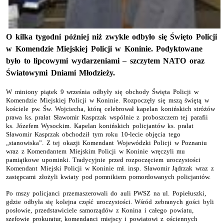
O kilka tygodni później niż zwykle odbyło się Święto Policji
w Komendzie Miejskiej Policji w Koninie. Podyktowane
było to lipcowymi wydarzeniami – szczytem NATO oraz
Światowymi Dniami Młodzieży.
W miniony piątek 9 września odbyły się obchody Święta Policji w
Komendzie Miejskiej Policji w Koninie. Rozpoczęły się mszą świętą w
kościele pw. Św. Wojciecha, którą celebrował kapelan konińskich stróżów
prawa ks. prałat Sławomir Kasprzak wspólnie z proboszczem tej parafii
ks. Józefem Wysockim. Kapelan konińskich policjantów ks. prałat
Sławomir Kasprzak obchodził tym roku 10-lecie objęcia tego
„stanowiska”. Z tej okazji Komendant Wojewódzki Policji w Poznaniu
wraz z Komendantem Miejskim Policji w Koninie wręczyli mu
pamiątkowe upominki. Tradycyjnie przed rozpoczęciem uroczystości
Komendant Miejski Policji w Koninie mł. insp. Sławomir Jądrzak wraz z
zastępcami złożyli kwiaty pod pomnikiem pomordowanych policjantów.
Po mszy policjanci przemaszerowali do auli PWSZ na ul. Popiełuszki,
gdzie odbyła się kolejna część uroczystości. Wśród zebranych gości byli
posłowie, przedstawiciele samorządów z Konina i całego powiatu,
szefowie prokuratur, komendanci miejscy i powiatowi z ościennych