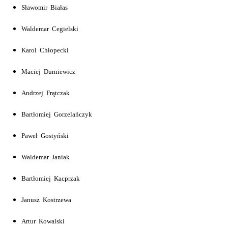
Sławomir Białas
Waldemar Cegielski
Karol Chłopecki
Maciej Durniewicz
Andrzej Frątczak
Bartłomiej Gorzelańczyk
Paweł Gostyński
Waldemar Janiak
Bartłomiej Kacprzak
Janusz Kostrzewa
Artur Kowalski