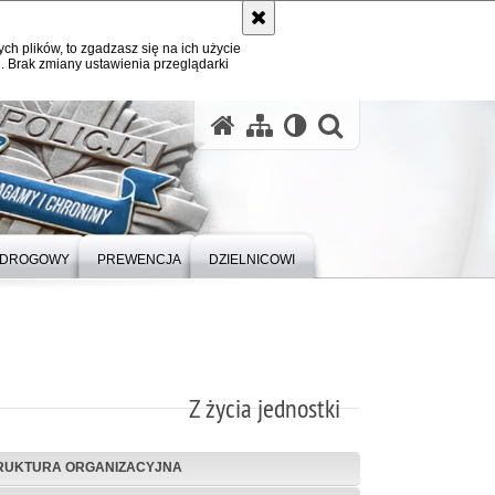
ych plików, to zgadzasz się na ich użycie
. Brak zmiany ustawienia przeglądarki
otwórz wysz
 DROGOWY
PREWENCJA
DZIELNICOWI
Z życia jednostki
RUKTURA ORGANIZACYJNA