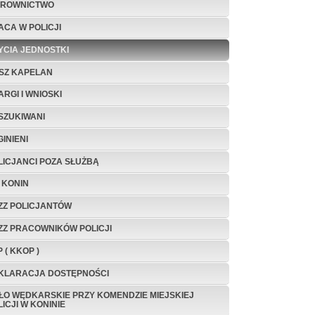
EROWNICTWO
ACA W POLICJI
ŻYCIA JEDNOSTKI
SZ KAPELAN
ARGI I WNIOSKI
SZUKIWANI
INIENI
LICJANCI POZA SŁUŻBĄ
A KONIN
ZZ POLICJANTÓW
ZZ PRACOWNIKÓW POLICJI
 ( KKOP )
KLARACJA DOSTĘPNOŚCI
ŁO WĘDKARSKIE PRZY KOMENDZIE MIEJSKIEJ
ICJI W KONINIE