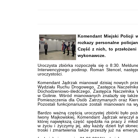
Komendant Miejski Policji w
rozkazy personalne policj
Część z nich, to przełożeni
wykonawcze.
Uroczysta zbiórka rozpoczęła się o 8:30. Meldune
Interwencyjnego podinsp. Roman Stencel, następ
uroczystości.
Komendant Jądrzak mianował dzisiaj nowych prze
Wydziału Ruchu Drogowego, Zastępca Naczelnika 
Dochodzeniowo-śledczego, Zastępca Naczelnika W
w Golinie. Wśród mianowanych znalazły się także
Pomieszczenia dla Osób Zatrzymanych oraz Kiero
Pozostali funkcjonariusze zostali mianowani na 
Bardzo ważną częścią uroczystej zbiórki było po
Iwony Majkowskiej, Komendant Jądrzak wręczył adr
której największą część spędziła na pracy z młod
w życiu i życzymy jej, aby każdy dzień był słonec
troski i zmartwienia także przeszły już na emeryt