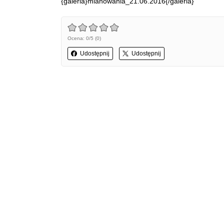
{galeria}mianowania_21.06.2016{/galeria}
Ocena: 0/5 (0)
Udostępnij
Udostępnij