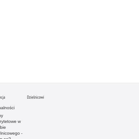
ncja
Dzielnicowi
ualności
ny
orytetowe w
żbie
elnicowego -
m są?