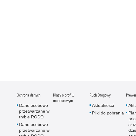
Ochrona danych
Klasy o profilu
Ruch Drogowy
Prewe
mundurowym
Dane osobowe
Aktualności
Akt
przetwarzane w
Pliki do pobrania
Pla
trybie RODO
pri
Dane osobowe
słu
przetwarzane w
dzi
trybie DODO
czy