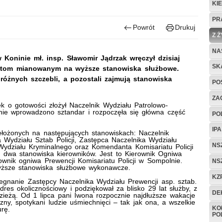
KI
PR
Powrót
Drukuj
Z 
NA
 Koninie mł. insp. Sławomir Jądrzak wręczył dzisiaj
SK
antom mianowanym na wyższe stanowiska służbowe.
 różnych szczebli, a pozostali zajmują stanowiska
PO
ZAG
k o gotowości złożył Naczelnik Wydziału Patrolowo-
nie wprowadzono sztandar i rozpoczęła się główna część
PO
IP
łożonych na następujących stanowiskach: Naczelnik
Wydziału Sztab Policji, Zastępca Naczelnika Wydziału
NS
ydziału Kryminalnego oraz Komendanta Komisariatu Policji
 dwa stanowiska kierowników. Jest to Kierownik Ogniwa
wnik ogniwa Prewencji Komisariatu Policji w Sompolnie.
NS
wyższe stanowiska służbowe wykonawcze.
KZP
żegnanie Zastępcy Naczelnika Wydziału Prewencji asp. sztab.
es okolicznościowy i podziękował za blisko 29 lat służby, z
DE
zieżą. Od 1 lipca pani Iwona rozpocznie najdłuższe wakacje
zny, spotykani ludzie uśmiechnięci – tak jak ona, a wszelkie
KO
urę.
POL