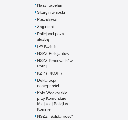
Nasz Kapelan
Skargi i wnioski
Poszukiwani
Zaginieni
Policjanci poza
służbą
IPA KONIN
NSZZ Policjantów
NSZZ Pracowników
Policji
KZP ( KKOP )
Deklaracja
dostępności
Koło Wędkarskie
przy Komendzie
Miejskiej Policji w
Koninie
NSZZ "Solidarność"
Województwa
Wielkopolskiego