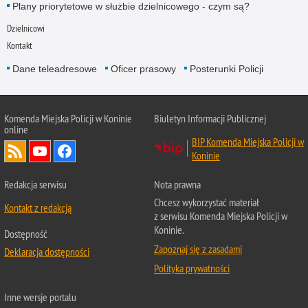
Plany priorytetowe w służbie dzielnicowego - czym są?
Dzielnicowi
Kontakt
Dane teleadresowe
Oficer prasowy
Posterunki Policji
Komenda Miejska Policji w Koninie
Biuletyn Informacji Publicznej
online
BIP Komenda Miejska Policji w
Koninie
Redakcja serwisu
Nota prawna
Chcesz wykorzystać materiał
Kontakt z redakcją
z serwisu Komenda Miejska Policji w
Koninie.
Dostępność
Zapoznaj się z zasadami
Deklaracja dostępności
Polityka prywatności
Inne wersje portalu