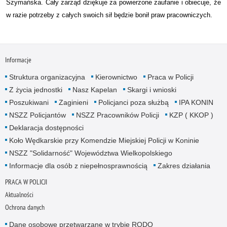
Szymańska. Cały zarząd dziękuje za powierzone zaufanie i obiecuje, że
w razie potrzeby z całych swoich sił będzie bonił praw pracowniczych.
Informacje
Struktura organizacyjna
Kierownictwo
Praca w Policji
Z życia jednostki
Nasz Kapelan
Skargi i wnioski
Poszukiwani
Zaginieni
Policjanci poza służbą
IPA KONIN
NSZZ Policjantów
NSZZ Pracowników Policji
KZP ( KKOP )
Deklaracja dostępności
Koło Wędkarskie przy Komendzie Miejskiej Policji w Koninie
NSZZ "Solidarność" Województwa Wielkopolskiego
Informacje dla osób z niepełnosprawnością
Zakres działania
PRACA W POLICJI
Aktualności
Ochrona danych
Dane osobowe przetwarzane w trybie RODO