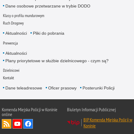
Dane osobowe przetwarzane w trybie DODO
Klasy o profilu mundurowym
Ruch Drogowy
Aktualności
Pliki do pobrania
Prewencja
Aktualności
Plany priorytetowe w służbie dzielnicowego - czym są?
Dzielnicowi
Kontakt
Dane teleadresowe
Oficer prasowy
Posterunki Policji
Komenda Miejska Policji w Koninie
Biuletyn Informacji Publicznej
online
BIP Komenda Miejska Policji w
Koninie