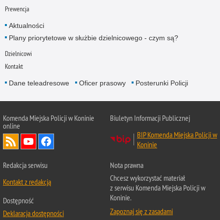
Prewencja
Aktualności
Plany priorytetowe w służbie dzielnicowego - czym są?
Dzielnicowi
Kontakt
Dane teleadresowe
Oficer prasowy
Posterunki Policji
Komenda Miejska Policji w Koninie
Biuletyn Informacji Publicznej
online
BIP Komenda Miejska Policji w
Koninie
Redakcja serwisu
Nota prawna
Chcesz wykorzystać materiał
Kontakt z redakcją
z serwisu Komenda Miejska Policji w
Koninie.
Dostępność
Zapoznaj się z zasadami
Deklaracja dostępności