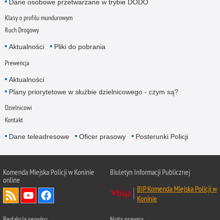
Dane osobowe przetwarzane w trybie DODO
Klasy o profilu mundurowym
Ruch Drogowy
Aktualności
Pliki do pobrania
Prewencja
Aktualności
Plany priorytetowe w służbie dzielnicowego - czym są?
Dzielnicowi
Kontakt
Dane teleadresowe
Oficer prasowy
Posterunki Policji
Komenda Miejska Policji w Koninie
Biuletyn Informacji Publicznej
online
BIP Komenda Miejska Policji w
Koninie
Redakcja serwisu
Nota prawna