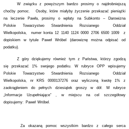
W związku z powyższym bardzo prosimy o najdrobniejszą
choćby pomoc.
Osoby, które miałyby życzenie przekazać pieniążki
na leczenie Pawła, prosimy o wpłaty na Subkonto – Darowizna
Polskie Towarzystwo Stwardnienia Rozsianego
Oddział
Wielkopolska,
numer konta 12 1140 1124 0000 2706 6500 1009
z
dopiskiem w tytule Paweł Wróbel (darowiznę można odpisać od
podatku).
Z góry dziękujemy również tym z Państwa, którzy zgodzą
się przekazać 1% swojego podatku. W rubryce OPP wpisujemy
Polskie Towarzystwo Stwardnienia Rozsianego
Oddział
Wielkopolska, nr KRS 0000137276 oraz wyliczoną kwotę 1% z
zaokrągleniem do pełnych dziesiątek groszy w dół. W rubryce
„Informacje Uzupełniające” , w miejscu na cel szczegółowy
dopisujemy: Paweł Wróbel.
Za okazaną pomoc wszystkim bardzo z całego serca