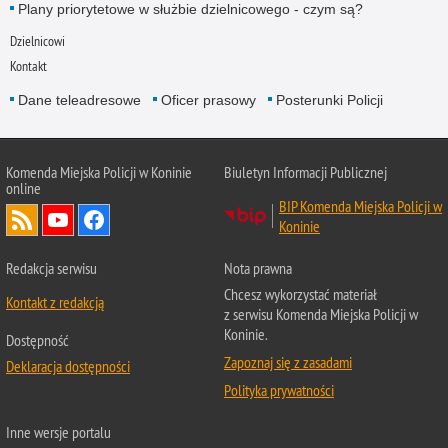
Plany priorytetowe w służbie dzielnicowego - czym są?
Dzielnicowi
Kontakt
Dane teleadresowe
Oficer prasowy
Posterunki Policji
Komenda Miejska Policji w Koninie
Biuletyn Informacji Publicznej
online
BIP Komenda Miejska Policji w
Koninie
Redakcja serwisu
Nota prawna
Chcesz wykorzystać materiał
Kontakt z redakcją
z serwisu Komenda Miejska Policji w
Koninie.
Dostępność
Zapoznaj się z zasadami
Deklaracja dostępności
Polityka prywatności
Inne wersje portalu