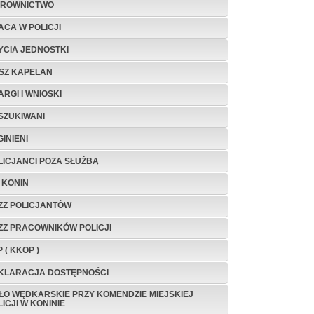
EROWNICTWO
ACA W POLICJI
ŻYCIA JEDNOSTKI
SZ KAPELAN
ARGI I WNIOSKI
SZUKIWANI
INIENI
LICJANCI POZA SŁUŻBĄ
A KONIN
ZZ POLICJANTÓW
ZZ PRACOWNIKÓW POLICJI
 ( KKOP )
KLARACJA DOSTĘPNOŚCI
ŁO WĘDKARSKIE PRZY KOMENDZIE MIEJSKIEJ
ICJI W KONINIE