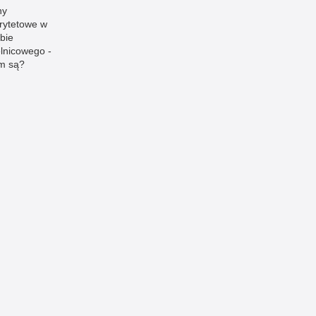
ny
orytetowe w
żbie
elnicowego -
m są?