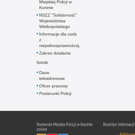
Miejskiej Policji w
Koninie
NSZZ "Solidarność"
Województwa
Wielkopolskiego
Informacje dla osób
z
niepełnosprawnością
Zakres działania
Kontakt
Dane
teleadresowe
Oficer prasowy
Posterunki Policji
Komenda Miejska Policji w Koninie
Biuletyn Informacji
online
BIP Komen