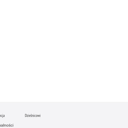
ncja
Dzielnicowi
ualności