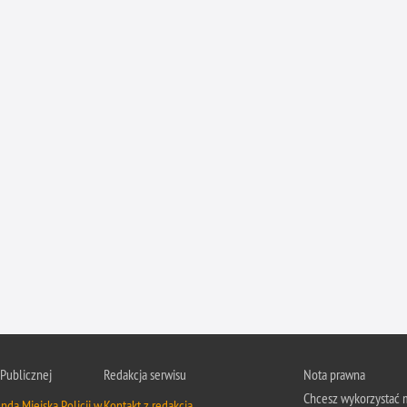
 Publicznej
Redakcja serwisu
Nota prawna
Chcesz wykorzystać m
da Miejska Policji w
Kontakt z redakcją