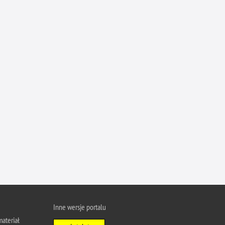
Inne wersje portalu
ateriał