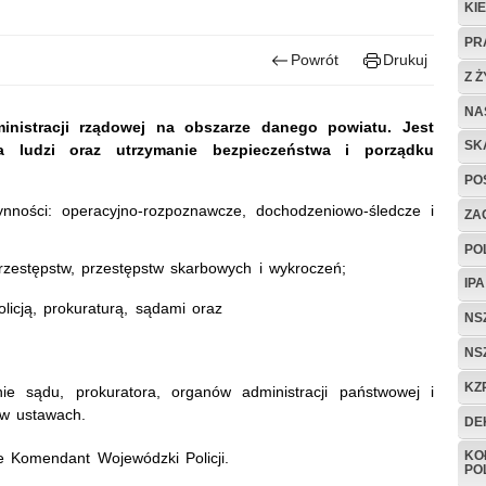
KI
PR
Powrót
Drukuj
Z 
NA
inistracji rządowej na obszarze danego powiatu. Jest
SK
a ludzi oraz utrzymanie bezpieczeństwa i porządku
PO
nności: operacyjno-rozpoznawcze, dochodzeniowo-śledcze i
ZAG
PO
rzestępstw, przestępstw skarbowych i wykroczeń;
IP
licją, prokuraturą, sądami oraz
NS
NS
KZP
ie sądu, prokuratora, organów administracji państwowej i
 w ustawach.
DE
KO
je Komendant Wojewódzki Policji.
POL