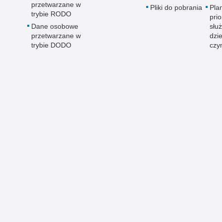
przetwarzane w
Pliki do pobrania
Pla
trybie RODO
pri
Dane osobowe
słu
przetwarzane w
dzi
trybie DODO
czy